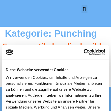
Kategorie:
Punching
Fusce vestibulum ligula nibh,
ut commodo nulla vehicula
Ut malesuada enim quis massa posuere, nec commodo erat
Diese Webseite verwendet Cookies
placerat. Donec rutrum mi eu magna tempor, ac euismod turpis
iaculis. Mauris posuere euismod ultricies. Morbi lectus nisl,
Wir verwenden Cookies, um Inhalte und Anzeigen zu
interdum a lobortis in, euismod et nunc.
personalisieren, Funktionen für soziale Medien anbieten
zu können und die Zugriffe auf unsere Website zu
analysieren. Außerdem geben wir Informationen zu Ihrer
Verwendung unserer Website an unsere Partner für
Impressum
Datenschutz
soziale Medien, Werbung und Analysen weiter. Unsere
Copyright © 2021 Metallbau Schwenk